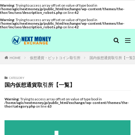
Warning
: Trying to access array offset on value of type bool in
/home/agic/nextmoney.jp/public_html/exchange/wp-content/themes/the-
thor/inc/seo/description_robots.php
on line
42
口座開設
ランキング
初心者
レバレッジ取引
Warning
: Trying to access array offset on value of type bool in
/home/agic/nextmoney.jp/public_html/exchange/wp-content/themes/the-
thor/inc/seo/description_robots.php
on line
42
カテゴリー
タグ
HOME
仮想通貨・ビットコイン取引所
国内仮想通貨取引所【一覧
bitbank
Bitcoin
bitFlyer
BTC
Coincheck
ETH
Ethereum
GMOコイン
NEM
CATEGORY
Ripple
XRP
アプリ
イーサリアム
国内仮想通貨取引所【一覧】
コインチェック
セキュリティ
チャート
Warning
: Trying to access array offset on value of type bool in
デリバティブ
ビットコイン
ビットバンク
/home/agic/nextmoney.jp/public_html/exchange/wp-content/themes/the-
thor/category.php
on line
63
ビットフライヤー
ランキング
リップル
二段階認証
仮想通貨取引所
初心者
取り扱い通貨
口座開設
手数料
本人確認