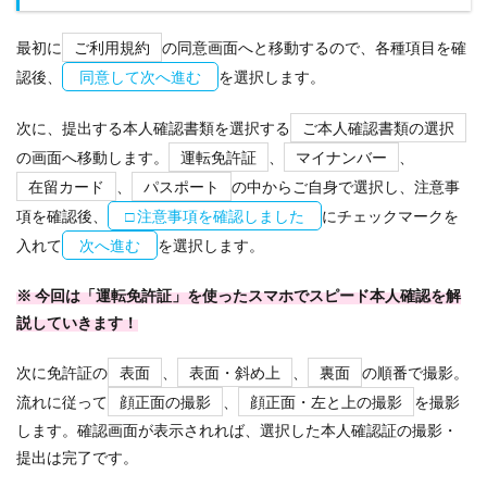
最初に
ご利用規約
の同意画面へと移動するので、各種項目を確
認後、
同意して次へ進む
を選択します。
次に、提出する本人確認書類を選択する
ご本人確認書類の選択
の画面へ移動します。
運転免許証
、
マイナンバー
、
在留カード
、
パスポート
の中からご自身で選択し、注意事
項を確認後、
□ 注意事項を確認しました
にチェックマークを
入れて
次へ進む
を選択します。
※ 今回は「運転免許証」を使ったスマホでスピード本人確認を解
説していきます！
次に免許証の
表面
、
表面・斜め上
、
裏面
の順番で撮影。
流れに従って
顔正面の撮影
、
顔正面・左と上の撮影
を撮影
します。確認画面が表示されれば、選択した本人確認証の撮影・
提出は完了です。