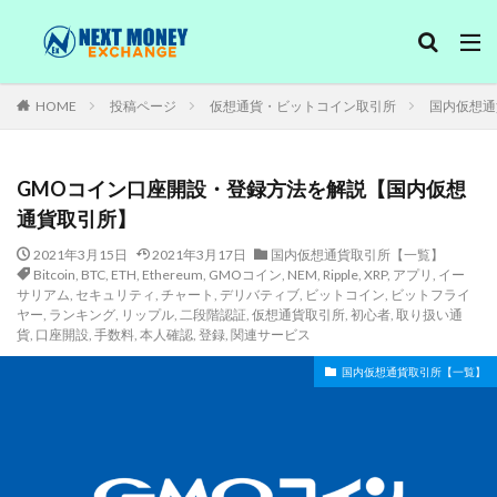
口座開設
ランキング
初心者
レバレッジ取引
カテゴリー
HOME
投稿ページ
仮想通貨・ビットコイン取引所
国内仮想通
GMOコイン口座開設・登録方法を解説【国内仮想
タグ
通貨取引所】
bitbank
Bitcoin
bitFlyer
BTC
Coincheck
2021年3月15日
2021年3月17日
国内仮想通貨取引所【一覧】
ETH
Ethereum
GMOコイン
NEM
Bitcoin
,
BTC
,
ETH
,
Ethereum
,
GMOコイン
,
NEM
,
Ripple
,
XRP
,
アプリ
,
イー
サリアム
,
セキュリティ
,
チャート
,
デリバティブ
,
ビットコイン
,
ビットフライ
Ripple
XRP
アプリ
イーサリアム
ヤー
,
ランキング
,
リップル
,
二段階認証
,
仮想通貨取引所
,
初心者
,
取り扱い通
貨
,
口座開設
コインチェック
,
手数料
,
本人確認
,
登録
セキュリティ
,
関連サービス
チャート
デリバティブ
ビットコイン
ビットバンク
国内仮想通貨取引所【一覧】
ビットフライヤー
ランキング
リップル
二段階認証
仮想通貨取引所
初心者
取り扱い通貨
口座開設
手数料
本人確認