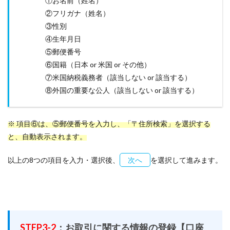
①お名前（姓名）
②フリガナ（姓名）
③性別
④生年月日
⑤郵便番号
⑥国籍（日本 or 米国 or その他）
⑦米国納税義務者（該当しない or 該当する）
⑧外国の重要な公人（該当しない or 該当する）
※ 項目⑥は、⑤郵便番号を入力し、「〒住所検索」を選択する
と、自動表示されます。
以上の8つの項目を入力・選択後、
次へ
を選択して進みます。
STEP3-2
：お取引に関する情報の登録【口座