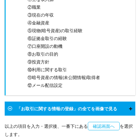
②職業
③現在の年収
④金融資産
⑤現物(暗号資産)の取引経験
⑥証拠金取引の経験
⑦口座開設の動機
⑧お取引の目的
⑨投資方針
⑩利用に関する取引
⑪暗号資産の情報(未公開情報)取得者
⑫メール配信設定
「お取引に関する情報の登録」の全てを画像で見る
以上の項目を入力・選択後、一番下にある
確認画面へ
を選択
します。