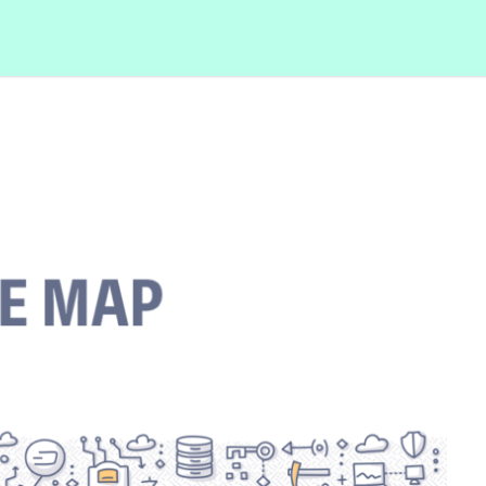
初心者
レバレッジ取引
in
bitFlyer
BTC
Coincheck
ETH
Ethereum
GM
アプリ
イーサリアム
コインチェック
セキュリティ
チ
ビットコイン
ビットバンク
ビットフライヤー
ランキング
仮想通貨取引所
初心者
取り扱い通貨
口座開設
手数料
検索