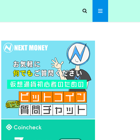
Oコイン
NEM
ャート
リップル
本人確認
登録