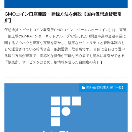
GMOコイン口座開設・登録方法を解説【国内仮想通貨取引
所】
仮想通貨・ビットコイン取引所GMOコイン（ジーエムオーコイン）は、東証
一部上場のGMOインターネットグループで培われたIT関連事業や金融事業に
関するノウハウと豊富な実績を活かし、堅牢なセキュリティと管理体制のも
とで運営されている暗号資産（仮想通貨）取引所です。 目的に合わせて選べ
る取引方法が豊富で、直感的な操作が可能な初心者でも簡単に取引ができる
「販売所」サービスをはじめ、板情報を使った自由度の高 […]
国内仮想通貨取引所【一覧】