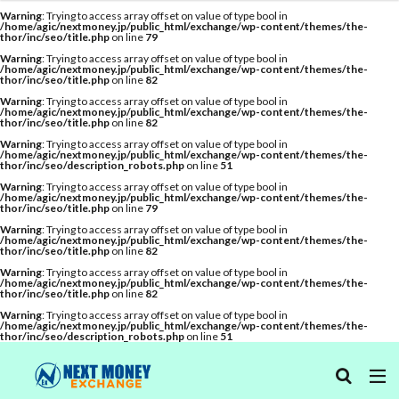
Warning
: Trying to access array offset on value of type bool in
/home/agic/nextmoney.jp/public_html/exchange/wp-content/themes/the-
thor/inc/seo/title.php
on line
79
口座開設
ランキング
初心者
レバレッジ取引
Warning
: Trying to access array offset on value of type bool in
/home/agic/nextmoney.jp/public_html/exchange/wp-content/themes/the-
thor/inc/seo/title.php
on line
82
カテゴリー
Warning
: Trying to access array offset on value of type bool in
/home/agic/nextmoney.jp/public_html/exchange/wp-content/themes/the-
thor/inc/seo/title.php
on line
82
Warning
: Trying to access array offset on value of type bool in
/home/agic/nextmoney.jp/public_html/exchange/wp-content/themes/the-
タグ
thor/inc/seo/description_robots.php
on line
51
Warning
: Trying to access array offset on value of type bool in
bitbank
Bitcoin
bitFlyer
BTC
Coincheck
/home/agic/nextmoney.jp/public_html/exchange/wp-content/themes/the-
thor/inc/seo/title.php
on line
79
ETH
Ethereum
GMOコイン
NEM
Warning
: Trying to access array offset on value of type bool in
/home/agic/nextmoney.jp/public_html/exchange/wp-content/themes/the-
Ripple
XRP
アプリ
イーサリアム
thor/inc/seo/title.php
on line
82
コインチェック
セキュリティ
チャート
Warning
: Trying to access array offset on value of type bool in
/home/agic/nextmoney.jp/public_html/exchange/wp-content/themes/the-
thor/inc/seo/title.php
on line
82
デリバティブ
ビットコイン
ビットバンク
Warning
: Trying to access array offset on value of type bool in
ビットフライヤー
ランキング
リップル
/home/agic/nextmoney.jp/public_html/exchange/wp-content/themes/the-
thor/inc/seo/description_robots.php
on line
51
二段階認証
仮想通貨取引所
初心者
取り扱い通貨
口座開設
手数料
本人確認